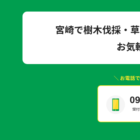
宮崎で樹木伐採・草
お気
＼ お電話
09
受付時