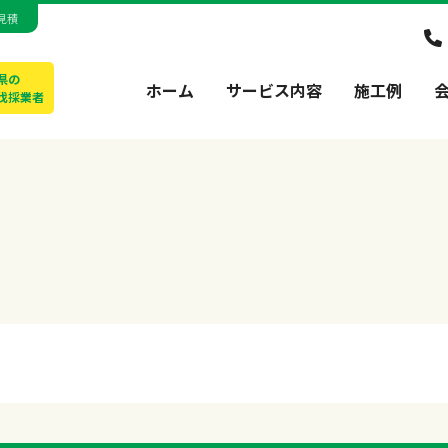
見積
県の
ホーム
サービス内容
施工例
伐採業者