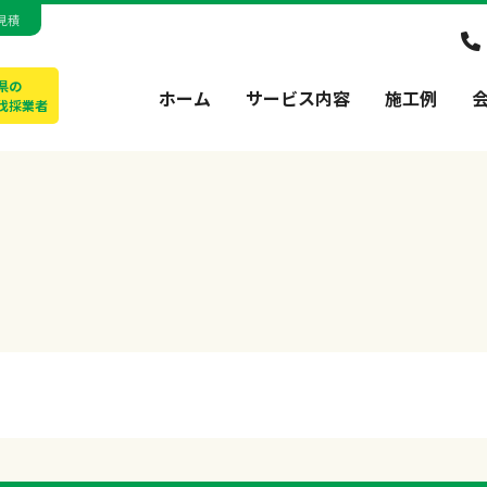
見積
県の
ホーム
サービス内容
施工例
伐採業者