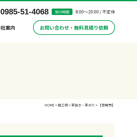
0985-51-4068
8:00～20:00 / 不定休
受付時間
会社案内
お問い合わせ・無料見積り依頼
HOME
>
施工例
>
草抜き・草刈り
>
【宮崎市】