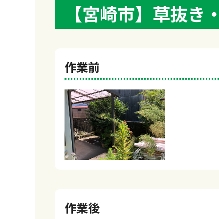
【宮崎市】草抜き
作業前
作業後