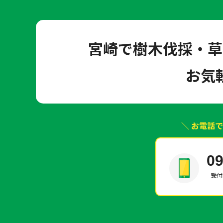
宮崎で樹木伐採・草
お気
＼ お電話
09
受付時