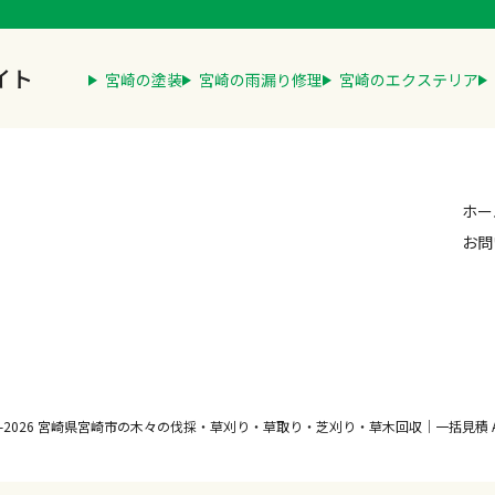
イト
宮崎の塗装
宮崎の雨漏り修理
宮崎のエクステリア
ホー
お問
2012-2026 宮崎県宮崎市の木々の伐採・草刈り・草取り・芝刈り・草木回収｜一括見積 All Rig