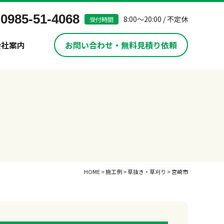
0985-51-4068
8:00～20:00 / 不定休
受付時間
会社案内
お問い合わせ・無料見積り依頼
HOME
>
施工例
>
草抜き・草刈り
>
宮崎市