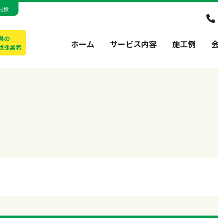
見積
県の
ホーム
サービス内容
施工例
伐採業者