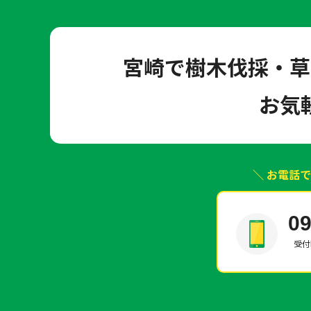
宮崎で樹木伐採・草
お気
＼ お電話
09
受付時