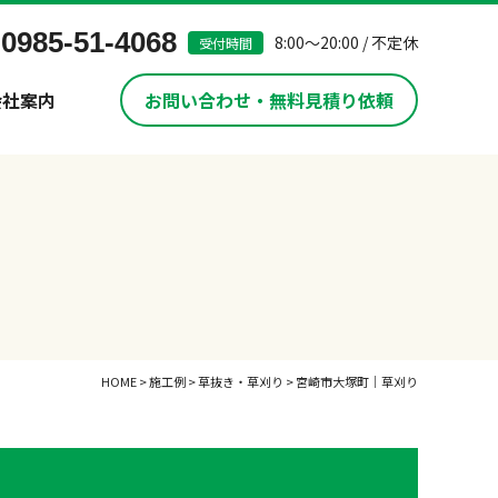
0985-51-4068
8:00～20:00 / 不定休
受付時間
会社案内
お問い合わせ・無料見積り依頼
HOME
>
施工例
>
草抜き・草刈り
>
宮崎市大塚町｜草刈り