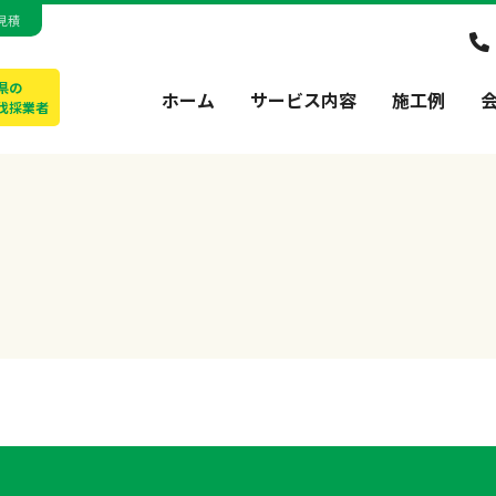
見積
県の
ホーム
サービス内容
施工例
伐採業者