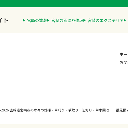
イト
宮崎の塗装
宮崎の雨漏り修理
宮崎のエクステリア
ホー
お問
2012-2026 宮崎県宮崎市の木々の伐採・草刈り・草取り・芝刈り・草木回収｜一括見積 All Rig